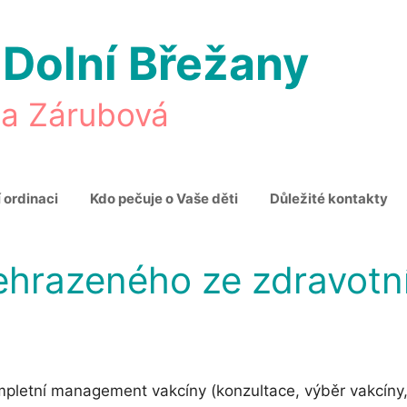
 Dolní Břežany
na Zárubová
 ordinaci
Kdo pečuje o Vaše děti
Důležité kontakty
ehrazeného ze zdravotní
pletní management vakcíny (konzultace, výběr vakcíny, 