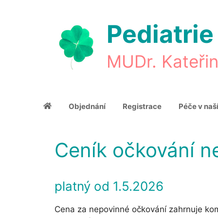
Přeskočit
na
Pediatrie
obsah
MUDr. Kateři
Objednání
Registrace
Péče v naší
Ceník očkování n
platný od 1.5.2026
Cena za nepovinné očkování zahrnuje kom