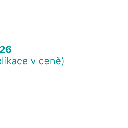
026
plikace v ceně)